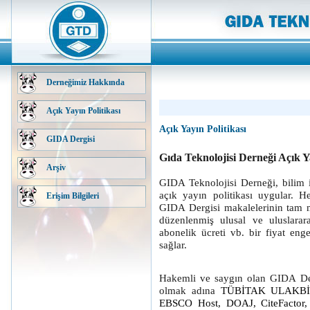
Derneğimiz Hakkında
Açık Yayın Politikası
Açık Yayın Politikası
GIDA Dergisi
Gıda Teknolojisi Derneği Açık Ya
Arşiv
GIDA Teknolojisi Derneği, bilim i
açık yayın politikası uygular. H
Erişim Bilgileri
GIDA Dergisi makalelerinin tam m
düzenlenmiş ulusal ve uluslarara
abonelik ücreti vb. bir fiyat enge
sağlar.
Hakemli ve saygın olan GIDA Der
olmak adına
TÜBİTAK ULAKBİM 
EBSCO Host, DOAJ, CiteFactor, 