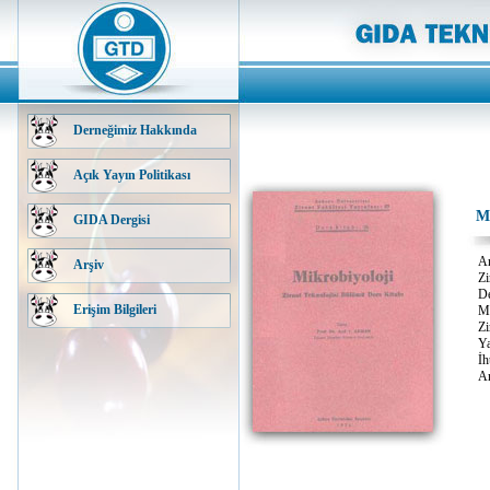
Derneğimiz Hakkında
Açık Yayın Politikası
Mi
GIDA Dergisi
An
Arşiv
Zi
De
Erişim Bilgileri
Mi
Zi
Ya
İh
An