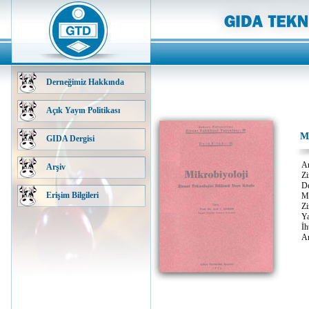
Derneğimiz Hakkında
Açık Yayın Politikası
Mi
GIDA Dergisi
An
Arşiv
Zi
De
Erişim Bilgileri
Mi
Zi
Ya
İh
An